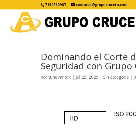
7192860987
contacto@grupocrucero.com
Dominando el Corte de
Seguridad con Grupo 
por
tunovantrix
|
Jul 25, 2025
|
Sin categoría
|
0
Reproductor
de
vídeo