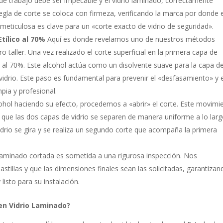
 de trabajo debe ser impecable y el vidrio laminado, correctamente
gla de corte se coloca con firmeza, verificando la marca por donde e
ón meticulosa es clave para un «corte exacto de vidrio de seguridad».
tílico al 70%
Aquí es donde revelamos uno de nuestros métodos
 taller. Una vez realizado el corte superficial en la primera capa de
o al 70%. Este alcohol actúa como un disolvente suave para la capa d
 vidrio. Este paso es fundamental para prevenir el «desfasamiento» y e
ia y profesional.
ohol haciendo su efecto, procedemos a «abrir» el corte. Este movimi
r que las dos capas de vidrio se separen de manera uniforme a lo lar
 vidrio se gira y se realiza un segundo corte que acompaña la primera
 laminado cortada es sometida a una rigurosa inspección. Nos
tillas y que las dimensiones finales sean las solicitadas, garantizan
 listo para su instalación.
en Vidrio Laminado?