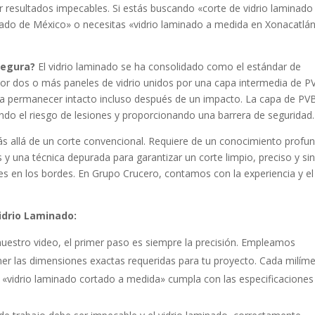
er resultados impecables. Si estás buscando «corte de vidrio laminado
stado de México» o necesitas «vidrio laminado a medida en Xonacatlán
Segura?
El vidrio laminado se ha consolidado como el estándar de
 por dos o más paneles de vidrio unidos por una capa intermedia de P
 para permanecer intacto incluso después de un impacto. La capa de PV
ando el riesgo de lesiones y proporcionando una barrera de seguridad.
más allá de un corte convencional. Requiere de un conocimiento profu
y una técnica depurada para garantizar un corte limpio, preciso y sin
 en los bordes. En Grupo Crucero, contamos con la experiencia y el
idrio Laminado:
estro video, el primer paso es siempre la precisión. Empleamos
r las dimensiones exactas requeridas para tu proyecto. Cada milím
«vidrio laminado cortado a medida» cumpla con las especificaciones