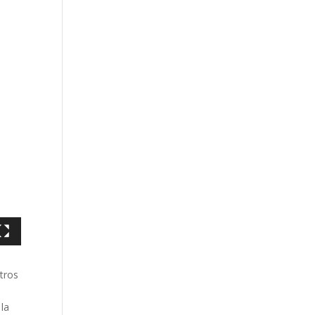
tros
 la