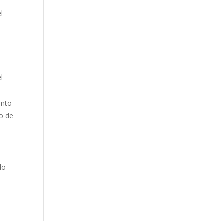
l
e
l
ento
go de
do