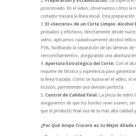
Preparación y Estabilización:
La superficie
posicionado. En el video, observamos cómo la re
cortador trazará la línea inicial. Esta preparaci
El «Secreto» de un Corte Limpio: Alcohol E
probados y efectivos, directamente desde nuestro
vidrio, aplicamos cuidadosamente alcohol etílic
PVB, facilitando la separación de las láminas de
«enconchamiento», asegurando una abertura limp
Apertura Estratégica del Corte:
Con el alc
requiere de técnica y experiencia para garantiza
la línea trazada. Como se ilustra en el video, el
incisión, permitiendo una división perfecta.
Control de Calidad Final:
La pieza de vidrio
aseguramos de que los bordes sean suaves, sin as
que el producto final sea de la más alta calidad y
¿Por Qué Grupo Crucero es tu Mejor Aliado 