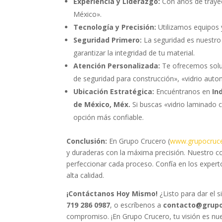
Experiencia y Liderazgo:
Con años de trayec
México».
Tecnología y Precisión:
Utilizamos equipos 
Seguridad Primero:
La seguridad es nuestro 
garantizar la integridad de tu material.
Atención Personalizada:
Te ofrecemos soluc
de seguridad para construcción», «vidrio auto
Ubicación Estratégica:
Encuéntranos en
In
de México, Méx.
Si buscas «vidrio laminado c
opción más confiable.
Conclusión:
En Grupo Crucero (
www.grupocruc
y duraderas con la máxima precisión. Nuestro co
perfeccionar cada proceso. Confía en los expert
alta calidad.
¡Contáctanos Hoy Mismo!
¿Listo para dar el 
719 286 0987
, o escríbenos a
contacto@grup
compromiso. ¡En Grupo Crucero, tu visión es nue