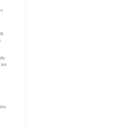
»,
VB
B
ndo
 los
etro