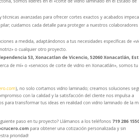
toria, somos líderes en el «corte de vidrio laminado en el Estado de
y técnicas avanzadas para ofrecer cortes exactos y acabados impeca
pilar; cuidamos cada detalle para proteger a nuestros colaboradores
iones a medida, adaptándonos a tus necesidades específicas de «vi
motriz» o cualquier otro proyecto.
dependencia 53, Xonacatlan de Vicencio, 52060 Xonacatlán, Es
erca de mí» o «servicios de corte de vidrio en Xonacatlán», somos tu
ero.com
), no solo cortamos vidrio laminado; creamos soluciones seg
mpromiso con la calidad y la satisfacción del cliente nos impulsa a
os para transformar tus ideas en realidad con vidrio laminado de la 
siguiente paso en tu proyecto? Llámanos a los teléfonos
719 286 155
ocrucero.com
para obtener una cotización personalizada y sin
stra prioridad!