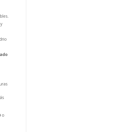
bles.
 y
drio
tado
uras
más
0
o